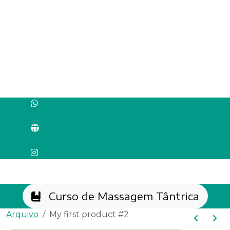
cursos oferecidos
Item 1
Item 2
Item 3
11 96602 5433
Acesse meu trabalho
Renato Daan
Curso de Massagem Tântrica
Arquivo
My first product #2