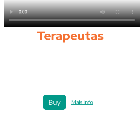
Terapeutas
Sed pede ullamcorper amet
ullamcorper primis, nam pretium
suspendisse neque, a phasellus sit
pulvinar vel integer.
Buy
Mais info