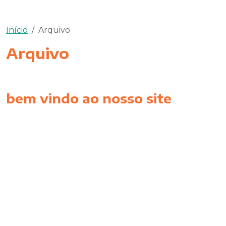
Início
Arquivo
Arquivo
bem vindo ao nosso site
Este é um conteúdo de exemplo, você pode
substituí-lo por seu próprio texto e imagens.
Ut enim ad minim veniam, quis nostrud exercitation
ullamco laboris nisi ut aliquip ex ea commodo
consequat. Duis aute irure dolor in reprehenderit in
voluptate velit esse cillum dolore eu fugiat nulla
pariatur. Ut enim ad minim veniam, quis nostrud