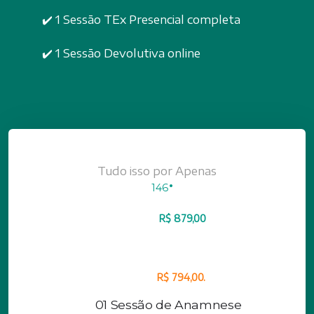
✔️ 1 Sessão TEx Presencial completa
✔️ 1 Sessão Devolutiva online
.
Tudo isso por Apenas
146
6x
Parcelado no cartão e
sem juros.
Valor:
R$ 879,00
Desconto Pix: 9%.
Valor:
R$ 794,00.
01
Sessão de Anamnese