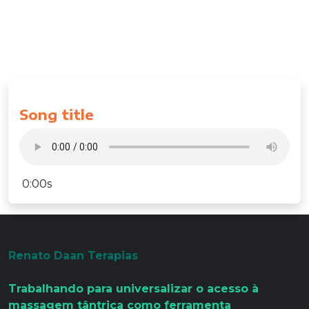
exercitation ullamco laboris nisi ut aliquip ex ea
commodo consequat. Duis aute irure dolor in
reprehenderit in voluptate velit esse cillum dolore
eu fugiat nulla pariatur
Song title
0:00s
Renato Daan Terapias
Trabalhando para universalizar o acesso à
massagem tântrica como ferramenta