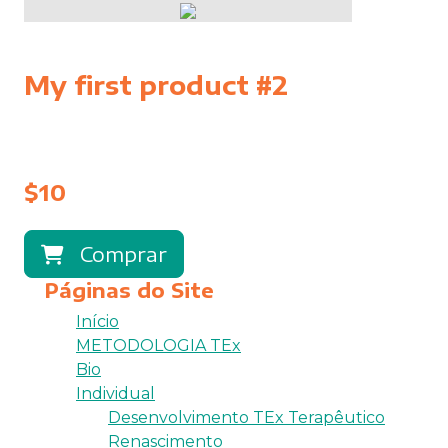
My first product #2
This is sample product, you can buy it
now
$
10
Comprar
Páginas do Site
Início
METODOLOGIA TEx
Bio
Individual
Desenvolvimento TEx Terapêutico
Renascimento